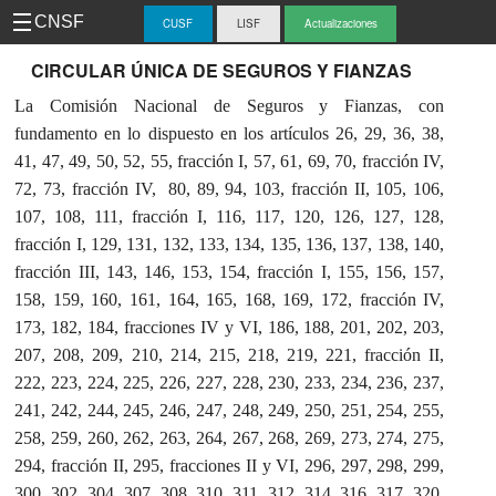
CNSF
CUSF
LISF
Actualizaciones
-
CIRCULAR ÚNICA DE SEGUROS Y FIANZAS
La Comisión Nacional de Seguros y Fianzas, con
CUS
fundamento en lo dispuesto en los artículos 26, 29, 36, 38,
41, 47, 49, 50, 52, 55, fracción I, 57, 61, 69, 70, fracción IV,
72, 73, fracción IV, 80, 89, 94, 103, fracción II, 105, 106,
107, 108, 111, fracción I, 116, 117, 120, 126, 127, 128,
fracción I, 129, 131, 132, 133, 134, 135, 136, 137, 138, 140,
fracción III, 143, 146, 153, 154, fracción I, 155, 156, 157,
158, 159, 160, 161, 164, 165, 168, 169, 172, fracción IV,
173, 182, 184, fracciones IV y VI, 186, 188, 201, 202, 203,
207, 208, 209, 210, 214, 215, 218, 219, 221, fracción II,
222, 223, 224, 225, 226, 227, 228, 230, 233, 234, 236, 237,
241, 242, 244, 245, 246, 247, 248, 249, 250, 251, 254, 255,
258, 259, 260, 262, 263, 264, 267, 268, 269, 273, 274, 275,
294, fracción II, 295, fracciones II y VI, 296, 297, 298, 299,
300, 302, 304, 307, 308, 310, 311, 312, 314, 316, 317, 320,