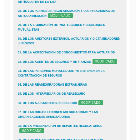
ARTÍCULO 492 DE LA LISF
28. DE LOS PLANES DE REGULARIZACIÓN Y LOS PROGRAMAS DE
AUTOCORRECCIÓN
MODIFICADO
29. DE LA LIQUIDACIÓN DE INSTITUCIONES Y SOCIEDADES
MUTUALISTAS
30. DE LOS AUDITORES EXTERNOS, ACTUARIOS Y DICTAMINADORES
JURÍDICOS
31. DE LA ACREDITACIÓN DE CONOCIMIENTOS PARA ACTUARIOS
32. DE LOS AGENTES DE SEGUROS Y DE FIANZAS
MODIFICADO
33. DE LAS PERSONAS MORALES QUE INTERVIENEN EN LA
CONTRATACIÓN DE SEGUROS
34. DE LAS REASEGURADORAS EXTRANJERAS
35. DE LOS INTERMEDIARIOS DE REASEGURO
36. DE LOS AJUSTADORES DE SEGUROS
MODIFICADO
37. DE LAS ORGANIZACIONES ASEGURADORAS Y LAS
ORGANIZACIONES AFIANZADORAS
38. DE LA PRESENTACIÓN DE REPORTES REGULATORIOS
MODIFICADO
39. DE LOS MECANISMOS DE ENTREGA DE INFORMACIÓN