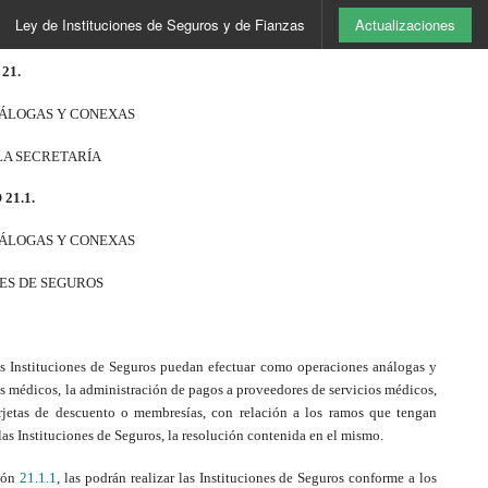
Ley de Instituciones de Seguros y de Fianzas
Actualizaciones
21.
NÁLOGAS Y CONEXAS
LA SECRETARÍA
21.1.
NÁLOGAS Y CONEXAS
NES DE SEGUROS
as Instituciones de Seguros puedan efectuar como operaciones análogas y
os médicos, la administración de pagos a proveedores de servicios médicos,
arjetas de descuento o membresías, con relación a los ramos que tengan
as Instituciones de Seguros, la resolución contenida en el mismo.
ción
21.1.1
, las podrán realizar las Instituciones de Seguros conforme a los