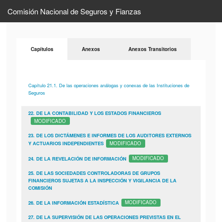
Comisión Nacional de Seguros y Fianzas
18. DE LA OPERACIÓN DE LOS SEGUROS DE GARANTÍA FINANCIERA
19. DE LA OPERACIÓN DE LAS FIANZAS ESPECIALIZADAS
20. DE LOS FONDOS ESPECIALES DE SEGUROS
MODIFICADO
Capítulos
Anexos
Anexos Transitorios
21. DE LAS OPERACIONES ANÁLOGAS Y CONEXAS AUTORIZADAS
POR LA SECRETARÍA
Capítulo 21.1. De las operaciones análogas y conexas de las Instituciones de
Seguros
22. DE LA CONTABILIDAD Y LOS ESTADOS FINANCIEROS
MODIFICADO
23. DE LOS DICTÁMENES E INFORMES DE LOS AUDITORES EXTERNOS
Y ACTUARIOS INDEPENDIENTES
MODIFICADO
24. DE LA REVELACIÓN DE INFORMACIÓN
MODIFICADO
25. DE LAS SOCIEDADES CONTROLADORAS DE GRUPOS
FINANCIEROS SUJETAS A LA INSPECCIÓN Y VIGILANCIA DE LA
COMISIÓN
26. DE LA INFORMACIÓN ESTADÍSTICA
MODIFICADO
27. DE LA SUPERVISIÓN DE LAS OPERACIONES PREVISTAS EN EL