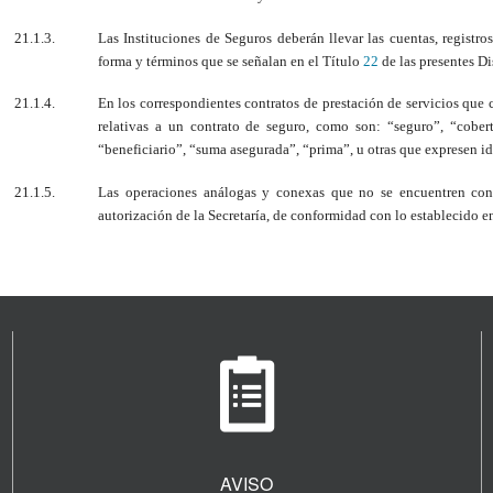
21.1.3.
Las Instituciones de Seguros deberán llevar las cuentas, registro
forma y términos que se señalan en el Título
22
de las presentes Di
21.1.4.
En los correspondientes contratos de prestación de servicios que c
relativas a un contrato de seguro, como son: “seguro”, “cobert
“beneficiario”, “suma asegurada”, “prima”, u otras que expresen i
21.1.5.
Las operaciones análogas y conexas que no se encuentren con
autorización de la Secretaría, de conformidad con lo establecido en
AVISO