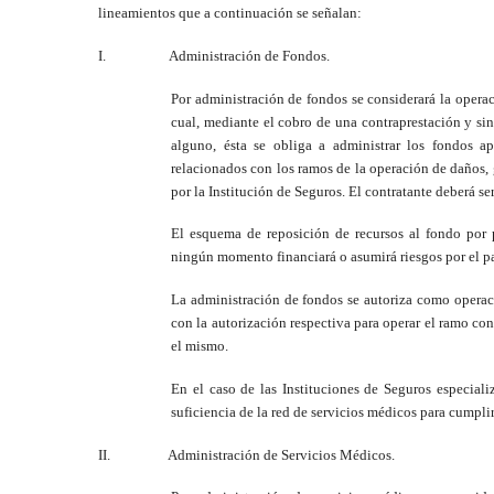
lineamientos que a continuación se señalan:
I.
Administración de Fondos.
Por administración de fondos se considerará la operaci
cual, mediante el cobro de una contraprestación y sin
alguno, ésta se obliga a administrar los fondos ap
relacionados con los ramos de la operación de daños, 
por la Institución de Seguros. El contratante deberá ser
El esquema de reposición de recursos al fondo por p
ningún momento financiará o asumirá riesgos por el pa
La administración de fondos se autoriza como operac
con la autorización respectiva para operar el ramo con
el mismo.
En el caso de las Instituciones de Seguros especial
suficiencia de la red de servicios médicos para cumpli
II.
Administración de Servicios Médicos.