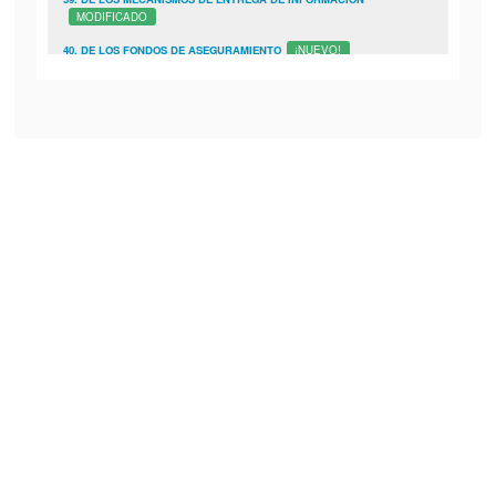
MODIFICADO
40. DE LOS FONDOS DE ASEGURAMIENTO
¡NUEVO!
41. DISPOSICIONES DE CARÁCTER GENERAL RELATIVAS A LAS
SOCIEDADES AUTORIZADAS PARA OPERAR MODELOS NOVEDOSOS A
QUE HACE REFERENCIA LA LEY PARA REGULAR LAS INSTITUCIONES
DE TECNOLÓGIA FINANCIERA
¡NUEVO!
MODIFICADO DOF 22-04-2026
TRANSITORIAS
MODIFICADO DOF 11-11-2022
RELACIÓN DE ANEXOS
MODIFICADO DOF 26-04-2018
RELACIÓN DE DOCUMENTACIÓN