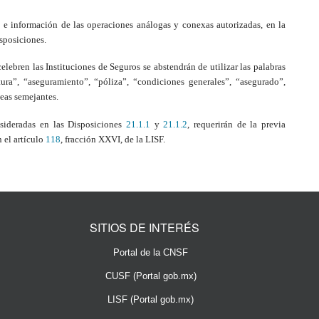
s e información de l
as operaciones análogas y conexas autorizadas, en la
sposiciones.
elebren las Instituciones de Seguros se abstendrán de utilizar las palabras
ura”, “aseguramiento”, “póliza”, “condiciones generales”, “asegurado”,
deas semejantes.
sideradas en las Disposiciones
21.1.1
y
21.1.2
, requerirán de la previa
 el artículo
118
, fracción XXVI, de la LISF.
SITIOS DE INTERÉS
Portal de la CNSF
CUSF (Portal gob.mx)
LISF (Portal gob.mx)