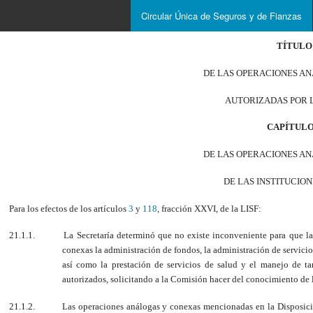
Circular Única de Seguros y de Fianzas
TÍTULO 
DE LAS OPERACIONES A
AUTORIZADAS POR 
CAPÍTULO 
DE LAS OPERACIONES A
DE LAS INSTITUCIO
Para los efectos de los artículos
3
y
118
, fracción XXVI, de la LISF:
21.1.1.
La Secretaría determinó que no existe inconveniente para que l
conexas la administración de fondos, la administración de servici
así como la prestación de servicios de salud y el manejo de t
autorizados, solicitando a la Comisión hacer del conocimiento de l
21.1.2.
Las operaciones análogas y conexas mencionadas en la Disposi