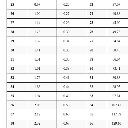
25
0.97
0.26
73
37.07
26
1.06
0.27
74
40.88
27
1.14
0.28
75
45.09
28
1.23
0.30
76
49.73
29
1.32
0.31
77
54.84
30
1.41
0.33
78
60.46
31
1.51
0.35
79
66.64
32
1.61
0.38
80
73.41
33
1.72
0.41
81
80.83
34
1.83
0.44
82
88.95
35
1.94
0.48
83
97.81
36
2.06
0.53
84
107.47
37
2.19
0.60
85
117.89
38
2.32
0.67
86
129.10