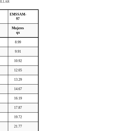
ILLAR
EMSSAM-
97
Mujeres
qx
8.99
9.91
10.92
12.05
13.29
14.67
16.19
17.87
19.72
21.77