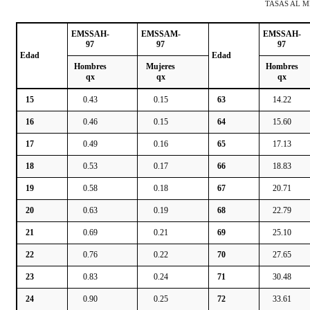
TASAS AL M
EMSSAH-
EMSSAM-
EMSSAH-
97
97
97
Edad
Edad
Hombres
Mujeres
Hombres
qx
qx
qx
15
0.43
0.15
63
14.22
16
0.46
0.15
64
15.60
17
0.49
0.16
65
17.13
18
0.53
0.17
66
18.83
19
0.58
0.18
67
20.71
20
0.63
0.19
68
22.79
21
0.69
0.21
69
25.10
22
0.76
0.22
70
27.65
23
0.83
0.24
71
30.48
24
0.90
0.25
72
33.61