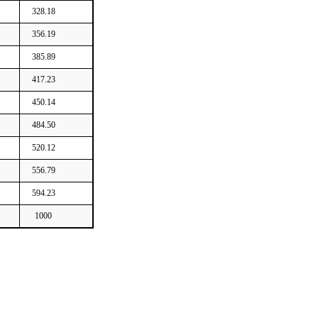
328.18
356.19
385.89
417.23
450.14
484.50
520.12
556.79
594.23
1000