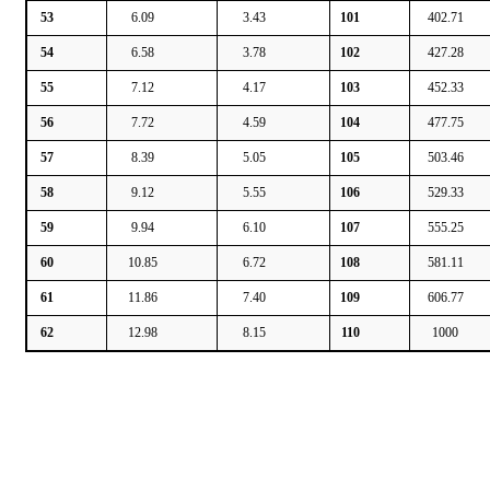
53
6.09
3.43
101
402.71
54
6.58
3.78
102
427.28
55
7.12
4.17
103
452.33
56
7.72
4.59
104
477.75
57
8.39
5.05
105
503.46
58
9.12
5.55
106
529.33
59
9.94
6.10
107
555.25
60
10.85
6.72
108
581.11
61
11.86
7.40
109
606.77
62
12.98
8.15
110
1000