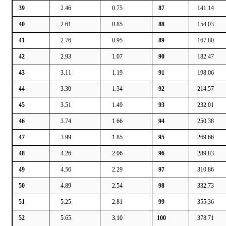
39
2.46
0.75
87
141.14
40
2.61
0.85
88
154.03
41
2.76
0.95
89
167.80
42
2.93
1.07
90
182.47
43
3.11
1.19
91
198.06
44
3.30
1.34
92
214.57
45
3.51
1.49
93
232.01
46
3.74
1.66
94
250.38
47
3.99
1.85
95
269.66
48
4.26
2.06
96
289.83
49
4.56
2.29
97
310.86
50
4.89
2.54
98
332.73
51
5.25
2.81
99
355.36
52
5.65
3.10
100
378.71