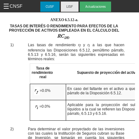
CNSF
CUSF
LISF
Actualizaciones
-
ANEXO
6.5.12-a
.
TASAS DE INTERÉS O RENDIMIENTO PARA EFECTOS DE LA
PROYECCIÓN DE ACTIVOS EMPLEADA EN EL CÁLCULO DEL
CUS
1)
Las tasas de rendimiento
r
y
r
a las que hacen
f
l
referencia las Disposiciones 6.5.12, penúltimo párrafo,
6.5.13 y 6.5.16, serán las siguientes expresadas en
términos reales:
Tasa de
rendimiento
Supuesto de proyección del activo 
real
En caso del faltante en el activo a que s
=0.0%
párrafo de la Disposición 6.5.12.
Aplicable para la proyección del subpo
=0.0%
líquidos a la cual se refieren las Disposic
párrafo, 6.5.13 y 6.5.16.
2)
Para determinar el valor proyectado de las inversiones
con las cuales la Institución de Seguros cubran su Base
de Inversión, se tomarán en cuenta los siguientes