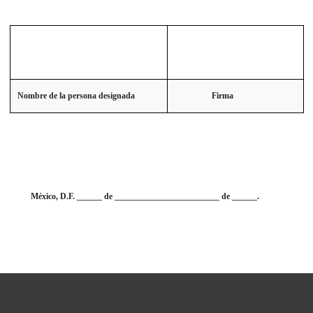
Nombre de la persona designada
Firma
México, D.F. ______ de _________________________ de ______.