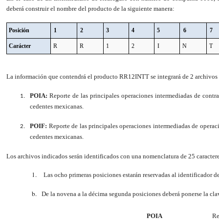
deberá construir el nombre del producto de la siguiente manera
:
Posición
1
2
3
4
5
6
7
Carácter
R
R
1
2
I
N
T
La información que contendrá el producto RR12INTT se integrará de 2 archiv
POIA:
Reporte de las principales operaciones intermediadas de contra
cedentes mexicanas.
POIF:
Reporte de las principales operaciones intermediadas de operacio
cedentes mexicanas.
Los archivos indicados serán identificados con una nomenclatura de 25 caractere
Las ocho primeras posiciones estarán reservadas al identificador
De la novena a la décima segunda posiciones deberá ponerse la clav
POIA
Re