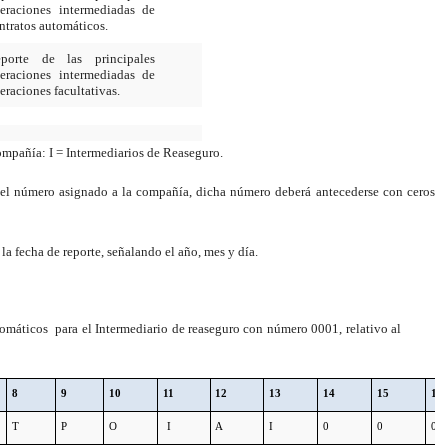
eraciones intermediadas de
ntratos automáticos.
porte de las principales
eraciones intermediadas de
eraciones facultativas.
ompañía: I = Intermediarios de Reaseguro.
 el número asignado a la compañía, dicha número deberá antecederse con ceros
la fecha de reporte, señalando el año, mes y día.
tomáticos para el Intermediario de reaseguro con número 0001, relativo al
8
9
10
11
12
13
14
15
16
T
P
O
I
A
I
0
0
0