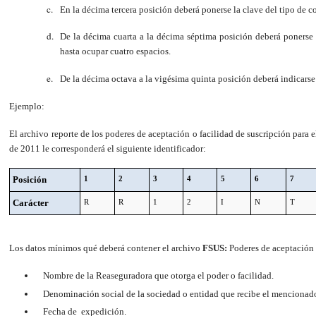
En la décima tercera
posición
deberá ponerse la clave del tipo de c
De la décima cuarta a la décima séptima posición deberá ponerse
hasta ocupar cuatro espacios.
De la décima octava a la vigésima quinta posición deberá indicarse 
Ejemplo:
El archivo reporte de los poderes de aceptación o facilidad de suscripción para 
de 2011 le corresponderá el siguiente identificador:
Posición
1
2
3
4
5
6
7
Carácter
R
R
1
2
I
N
T
Los datos mínimos qué deberá contener el archivo
FSUS:
Poderes de aceptación 
Nombre de la Reaseguradora que otorga el poder o facilidad.
Denominación social de la sociedad o entidad que recibe el mencionad
Fecha de expedición.