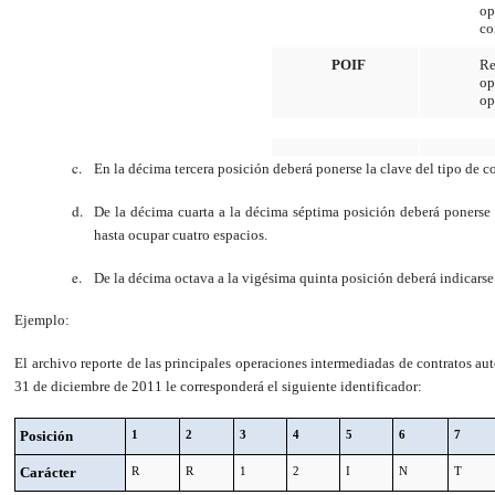
op
co
POIF
Re
op
op
En la décima tercera
posición
deberá ponerse la clave del tipo de c
De la décima cuarta a la décima séptima posición deberá ponerse
hasta ocupar cuatro espacios.
De la décima octava a la vigésima quinta posición deberá indicarse 
Ejemplo:
El archivo reporte de las principales operaciones intermediadas de contratos au
31 de diciembre de 2011 le corresponderá el siguiente identificador:
Posición
1
2
3
4
5
6
7
Carácter
R
R
1
2
I
N
T