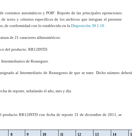
 de contratos automáticos y POIF: Reporte de las principales operaciones
 de texto y criterios específicos de los archivos que integran el presente
ón, de conformidad con lo establecido en la
Disposición 39.1.10.
atura de 21 caracteres alfanuméricos:
ífico del producto: RR12INTD.
= Intermediarios de Reaseguro.
asignado al Intermediario de Reaseguros de que se trate. Dicho número deberá
echa de reporte, señalando el año, mes y día.
el producto RR12INTD con fecha de reporte 31 de diciembre de 2011, se
8
9
10
11
12
13
14
15