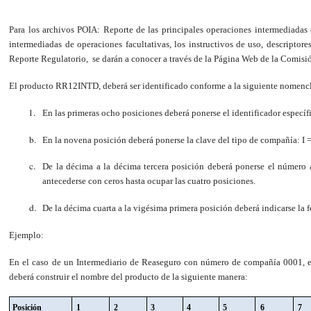
Para los archivos POIA: Reporte de las principales operaciones intermediadas
intermediadas de operaciones facultativas, los instructivos de uso, descriptores
Reporte Regulatorio, se darán a conocer a través de la Página Web de la Comisi
El producto RR12INTD, deberá ser identificado conforme a la siguiente nomencl
En las primeras ocho posiciones deberá ponerse el identificador espec
En la novena posición deberá ponerse la clave del tipo de compañía: I 
De la décima a la décima tercera posición deberá ponerse el número 
antecederse con ceros hasta ocupar las cuatro posiciones.
De la décima cuarta a la vigésima primera posición deberá indicarse la f
Ejemplo:
En el caso de un Intermediario de Reaseguro con número de compañía 0001, 
deberá construir el nombre del producto de la siguiente manera
:
Posición
1
2
3
4
5
6
7