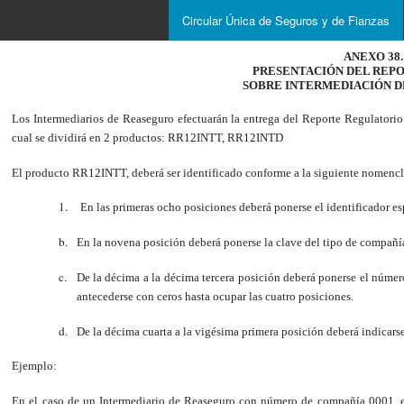
Circular Única de Seguros y de Fianzas
ANEXO 38.1
PRESENTACIÓN DEL REP
SOBRE
INTERMEDIACIÓN DE
Los Intermediarios de Reaseguro efectuarán la entrega del Reporte Regulatorio
cual se dividirá en 2 productos: RR12INTT, RR12INTD
El producto RR12INTT, deberá ser identificado conforme a la siguiente nomencla
En las primeras ocho posiciones deberá ponerse el identificador 
En la novena posición deberá ponerse la clave del tipo de compañía
De la décima a la décima tercera posición deberá ponerse el númer
antecederse con ceros hasta ocupar las cuatro posiciones.
De la décima cuarta a la vigésima primera posición deberá indicarse 
Ejemplo:
En el caso de un Intermediario de Reaseguro con número de compañía 0001, 