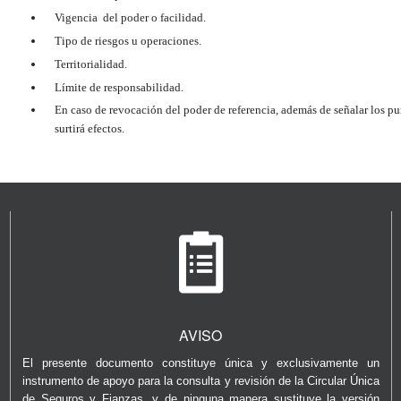
Vigencia del poder o facilidad.
Tipo de riesgos u operaciones.
Territorialidad.
Límite de responsabilidad.
En caso de revocación del poder de referencia, además de señalar los punt
surtirá efectos.
AVISO
El presente documento constituye única y exclusivamente un
instrumento de apoyo para la consulta y revisión de la Circular Única
de Seguros y Fianzas, y de ninguna manera sustituye la versión