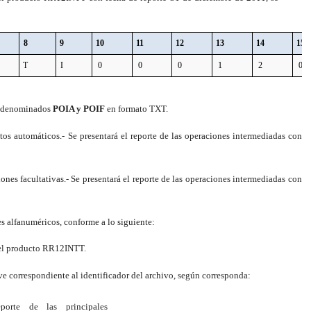
8
9
10
11
12
13
14
15
T
I
0
0
0
1
2
0
os denominados
POIA y POIF
en formato TXT.
tos automáticos.- Se presentará el reporte de las operaciones intermediadas con
nes facultativas.- Se presentará el reporte de las operaciones intermediadas con
s alfanuméricos, conforme a lo siguiente:
 del producto RR12INTT.
e correspondiente al identificador del archivo, según corresponda:
porte de las principales