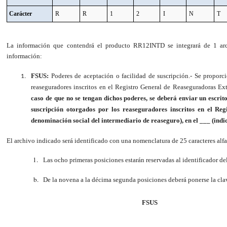
Carácter
R
R
1
2
I
N
T
La información que contendrá el producto RR12INTD se integrará de 1 ar
información:
FSUS:
Poderes de aceptación o facilidad de suscripción.- Se proporc
reaseguradores inscritos en el Registro General de Reaseguradoras E
caso de que no se tengan dichos poderes, se deberá enviar un escrito
suscripción otorgados por los reaseguradores inscritos en el R
denominación social del intermediario de reaseguro), en el ___ (indi
El archivo indicado será identificado con una nomenclatura de 25 caracteres alf
Las ocho primeras posiciones estarán reservadas al identificador 
De la novena a la décima segunda posiciones deberá ponerse la clav
FSUS