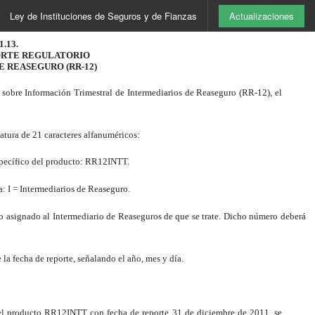
Ley de Instituciones de Seguros y de Fianzas
Actualizaciones
.13.
ORTE REGULATORIO
 REASEGURO (RR-12)
 sobre Información Trimestral de Intermediarios de Reaseguro (RR-12), el
tura de 21 caracteres alfanuméricos:
específico del producto: RR12INTT.
: I = Intermediarios de Reaseguro.
o asignado al Intermediario de Reaseguros de que se trate. Dicho número deberá
la fecha de reporte, señalando el año, mes y día.
el producto RR12INTT con fecha de reporte 31 de diciembre de 2011, se