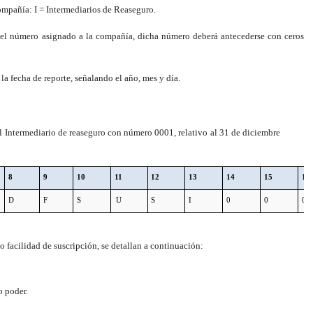
ompañía: I = Intermediarios de Reaseguro.
 el número asignado a la compañía, dicha número deberá antecederse con ceros
la fecha de reporte, señalando el año, mes y día.
el Intermediario de reaseguro con número 0001, relativo al 31 de diciembre
8
9
10
11
12
13
14
15
16
D
F
S
U
S
I
0
0
0
o facilidad de suscripción, se detallan a continuación:
o poder.