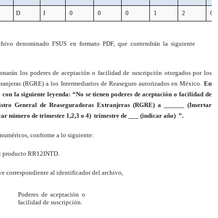
D
I
0
0
0
1
2
0
chivo denominado FSUS en formato PDF, que contendrán la siguiente
ionarán los poderes de aceptación o facilidad de suscripción otorgados por los
xtranjeras (RGRE) a los Intermediarios de Reaseguro autorizados en México.
En
 con la siguiente leyenda: “No se tienen poderes de aceptación o facilidad de
egistro General de Reaseguradoras Extranjeras (RGRE) a ______ (Insertar
car número de trimestre 1,2,3 o 4) trimestre de ___ (indicar año) ”.
anuméricos, conforme a lo siguiente:
del producto RR12INTD.
e correspondiente al identificador del archivo,
Poderes de aceptación o
facilidad de suscripción.