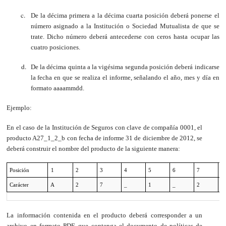
De la décima primera a la décima cuarta posición deberá ponerse el
número asignado a la Institución o Sociedad Mutualista de que se
trate. Dicho número deberá antecederse con ceros hasta ocupar las
cuatro posiciones.
De la décima quinta a la vigésima segunda posición deberá indicarse
la fecha en que se realiza el informe, señalando el año, mes y día en
formato aaaammdd.
Ejemplo:
En el caso de la Institución de Seguros con clave de compañía 0001, el
producto A27_1_2_b con fecha de informe 31 de diciembre de 2012, se
deberá construir el nombre del producto de la siguiente manera
:
Posición
1
2
3
4
5
6
7
8
Carácter
A
2
7
_
1
_
2
_
La información contenida en el producto deberá corresponder a un
archivo en formato PDF, que contenga el documento de políticas de