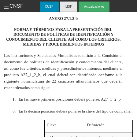
CNSF
CUSF
LISF
Actualizaciones
-
ANEXO 27.1.2-b
FORMA Y TÉRMINOS PARA LA PRESENTACIÓN DEL
CUS
DOCUMENTO DE POLÍTICAS DE IDENTIFICACIÓN Y
CONOCIMIENTO DEL CLIENTE, ASÍ COMO LOS CRITERIOS,
MEDIDAS Y PROCEDIMIENTOS INTERNOS
Las Instituciones y Sociedades Mutualistas remitirán a la Comisión el
documento de políticas de identificación y conocimiento del cliente,
así como los criterios, medidas y procedimientos internos, mediante el
producto A27_1_2_b, el cual deberá ser identificado conforme a la
siguiente nomenclatura de 22 caracteres alfanuméricos que deberán
estar ordenados como sigue:
En las nueve primeras posiciones deberá ponerse: A27_1_2_b
En la décima posición deberá ponerse la clave del tipo de compañía.
Clave
Definición