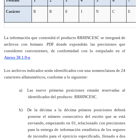
Posición
1
2
3
4
5
6
7
Carácter
R
R
8
I
N
C
E
La información que contendrá el producto RR8INCESC se integrará de
archivos con formato .PDF donde expondrán las precisiones que
consideren convenientes, de conformidad con lo estipulado en el
Anexo 38.1.9-a
.
Los archivos indicados serán identificados con una nomenclatura de 24
caracteres alfanuméricos, conforme a lo siguiente:
a)
Las nueve primeras posiciones estarán reservadas al
identificador del producto: RR8INCESC.
b)
De la décima a la décima primera posiciones deberá
ponerse el número consecutivo del escrito que se está
enviando, empezando en 01, relacionado con precisiones
para la entrega de información estadística de los seguros
de incendio para el ejercicio especificado, llenado a dos