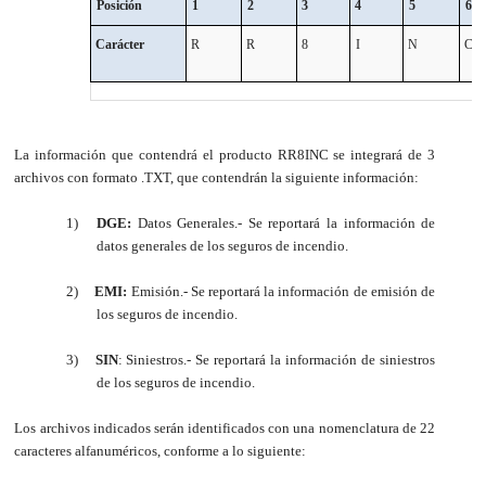
Posición
1
2
3
4
5
6
Carácter
R
R
8
I
N
C
La información que contendrá el producto RR8INC se integrará de 3
archivos con formato .TXT, que contendrán la siguiente información:
1)
DGE:
Datos Generales.- Se reportará la información de
datos generales de los seguros de incendio.
2)
EMI:
Emisión.- Se reportará la información de emisión de
los seguros de incendio.
3)
SIN
: Siniestros.- Se reportará la información de siniestros
de los seguros de incendio.
Los archivos indicados serán identificados con una nomenclatura de 22
caracteres alfanuméricos, conforme a lo siguiente: