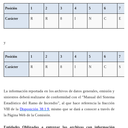
Posición
1
2
3
4
5
6
7
Carácter
R
R
8
I
N
C
E
y
Posición
1
2
3
4
5
6
7
Carácter
R
R
8
I
N
C
S
La información reportada en los archivos de datos generales, emisión y
siniestros deberá realizarse de conformidad con el “Manual del Sistema
Estadístico
del Ramo de Incendio
”, al que hace referencia la fracción
VIII de la
Disposición 38.1.9
, mismo que se dará a conocer a través de
la Página Web de la Comisión.
Entidades Obligadas a entregar los archivos con información