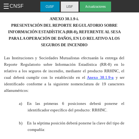
CNSF
CUSF
LISF
Actualizaciones
-
ANEXO 38.1.9-i.
PRESENTACIÓN DEL REPORTE REGULATORIO SOBRE
CUS
INFORMACIÓN ESTADÍSTICA (RR-8), REFERENTE AL SESA
PARA LA OPERACIÓN DE DAÑOS, EN LO RELATIVO A LOS
SEGUROS DE INCENDIO
Las Instituciones y Sociedades Mutualistas efectuarán la entrega del
Reporte Regulatorio sobre Información Estadística (RR-8) en lo
relativo a los seguros de incendio
,
mediante el producto RR8INC, el
cual deberá cumplir con lo establecido en el
Anexo 38.1.9-a
y ser
identificado conforme a la siguiente nomenclatura de 19 caracteres
alfanuméricos:
a)
En las primeras 6 posiciones deberá ponerse el
identificador específico del producto: RR8INC.
b)
En la séptima posición deberá ponerse la clave del tipo de
compañía: