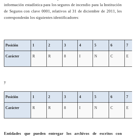
información estadística para los seguros de incendio para la Institución
de Seguros con clave 0001, relativos al 31 de diciembre de 2011, les
corresponderán los siguientes identificadores:
Posición
1
2
3
4
5
6
7
Carácter
R
R
8
I
N
C
E
y
Posición
1
2
3
4
5
6
7
Carácter
R
R
8
I
N
C
E
Entidades que pueden entregar los archivos de escritos con