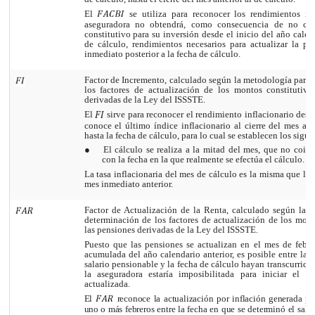
El
se utiliza para reconocer los rendimientos inf
aseguradora no obtendrá, como consecuencia de no co
constitutivo para su inversión desde el inicio del año calen
de cálculo, rendimientos necesarios para actualizar la pe
inmediato posterior a la fecha de cálculo.
Factor de Incremento, calculado según la metodología para 
los factores de actualización de los montos constitutivo
derivadas de la Ley del ISSSTE.
El
sirve para reconocer el rendimiento inflacionario desd
conoce el último índice inflacionario al cierre del mes ant
hasta la fecha de cálculo, para lo cual se establecen los sigu
●
El cálculo se realiza a la mitad del mes, que no coin
con la fecha en la que realmente se efectúa el cálculo.
La tasa inflacionaria del mes de cálculo es la misma que la 
mes inmediato anterior.
Factor de Actualización de la Renta, calculado según la 
determinación de los factores de actualización de los mont
las pensiones derivadas de la
Ley del ISSSTE.
Puesto que las pensiones se actualizan en el mes de febre
acumulada del año calendario anterior, es posible entre la 
salario pensionable y la fecha de cálculo hayan transcurrido
la aseguradora estaría imposibilitada para iniciar el 
actualizada.
El
reconoce la actualización por inflación generada por
uno o más
febreros entre la fecha en que se determinó el sala