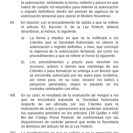
la autorización, señalando la forma, método y plazos en que
habrá de cumplir los requisitos para obtener la autorización
o registro definitivos dentro del periodo de vigencia de la
autorización temporal para operar el Modelo Novedoso.
XII.
En relación con el procedimiento de salida a que se refiere
el artículo 83, fracción X, de la Ley Fintech, deberá
describirse, al menos, lo siguiente:
a)
La forma y medios en que se le notificará a los
Clientes que la Sociedad Autorizada no obtuvo la
autorización o registro definitivo, o bien, que concluyó
la vigencia de la autorización temporal, así como los
procedimientos a que se refiere el inciso b) siguiente.
b)
Los procedimientos y plazos para devolver los
recursos, activos o bienes que mantenga de sus
Clientes o para formalizar su entrega a un tercero que
se encuentre autorizado por las leyes para recibirlos,
así como para, en su caso, resarcir los daños y
perjuicios generados, según lo pactado en los
contratos celebrados con ellos.
XIII.
En su caso, el resultado de la evaluación de riesgos a los
que se encontrará expuesta la Sociedad Autorizada
respecto de ser utilizada por sus Clientes para la
realización de actos u operaciones que pudiesen actualizar
los supuestos previstos en los artículos 139 Quáter o 400
Bis del Código Penal Federal, de conformidad con las
disposiciones de carácter general que emita la Secretaría
en términos del artículo 58 de la Ley Fintech.
XIV.
La manifestación en que se señale si en la operación del