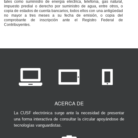
tales como suministro de energía eléctrica, telefonía, gas natural,
impuesto predial o derecho por suministro de agua, entre otros, o
copia de estados de cuenta bancarios, todos ellos con una antigüedad
no mayor a tres meses a su fecha de emisión, o copia del
comprobante de inscripción ante el Registro Federal de
Contribuyentes.
ACERCA DE
La CUSF electrónica surge ante la necesidad de presentar
una forma interactiva de consultar la circular apoyándose de
tecnologías vanguardistas.