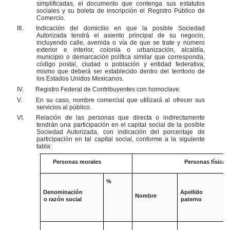
simplificadas, el documento que contenga sus estatutos
sociales y su boleta de inscripción el Registro Público de
Comercio.
III.
Indicación del domicilio en que la posible Sociedad
Autorizada tendrá el asiento principal de su negocio,
incluyendo calle, avenida o vía de que se trate y número
exterior e interior, colonia o urbanización, alcaldía,
municipio o demarcación política similar que corresponda,
código postal, ciudad o población y entidad federativa;
mismo que deberá ser establecido dentro del territorio de
los Estados Unidos Mexicanos.
IV.
Registro Federal de Contribuyentes con homoclave.
V.
En su caso, nombre comercial que utilizará al ofrecer sus
servicios al público.
VI.
Relación de las personas que directa o indirectamente
tendrán una participación en el capital social de la posible
Sociedad Autorizada, con indicación del porcentaje de
participación en tal capital social, conforme a la siguiente
tabla:
Personas morales
Personas físicas
%
Denominación
Apellido
A
Nombre
o razón social
paterno
m