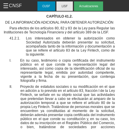
CNSF
CUSF
LISF
Actualizaciones
CAPÍTULO 41.2.
-
DE LA INFORMACIÓN ADICIONAL PARA OBTENER AUTORIZACIÓN
CUS
Para efectos de los artículos 80, 82 y 83 de la Ley para Regular las
Instituciones de Tecnología Financiera y del artículo 389 de la LISF.
41.2.1.
Los interesados en obtener la autorización como
Sociedad Autorizada deberán presentar su solicitud,
acompañada tanto de la información y documentación a
que se refiere el artículo 83 de la Ley Fintech, como de
la siguiente:
I.
En su caso, testimonio o copia certificada del instrumento
público en el que conste la representación legal del
interesado, así como copia de la identificación oficial de su
representante legal, emitida por autoridad competente,
vigente a la fecha de su presentación, que contenga
fotografía y firma.
II.
Proyecto de estatutos sociales o su modificación en el que
en adición a lo previsto en el artículo 83, fracción I de la Ley
Fintech, se señale en su objeto social que las actividades
que pretendan llevar a cabo se efectuarán al amparo de la
autorización temporal a que se refiere el artículo 80 de la
propia Ley Fintech. Tratándose de personas morales que se
encuentren ya constituidas al momento de la solicitud,
deberán además presentar copia certificada del instrumento
público en el que conste su constitución y, en su caso, los
datos de su inscripción en el Registro Público del Comercio,
o bien, tratándose de sociedades por acciones