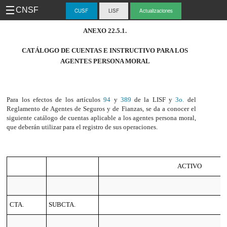
CNSF
CUSF
LISF
Actualizaciones
-
ANEXO 22.5.1.
CUS
CATÁLOGO DE CUENTAS E INSTRUCTIVO PARA LOS
AGENTES PERSONA MORAL
Para los efectos de los artículos
94
y
389
de la LISF y
3o.
del
Reglamento de Agentes de Seguros y de Fianzas, se da a conocer el
siguiente catálogo de cuentas aplicable a los agentes persona moral,
que deberán utilizar para el registro de sus operaciones.
ACTIVO
CTA.
SUBCTA.