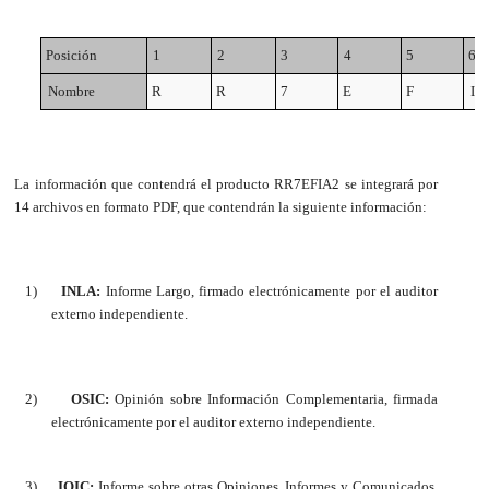
Posición
1
2
3
4
5
6
Nombre
R
R
7
E
F
I
La información que contendrá el producto RR7EFIA2 se integrará por
14 archivos en formato PDF, que contendrán la siguiente información:
1)
INLA:
Informe Largo,
firmado electrónicamente por el auditor
externo independiente
.
2)
OSIC:
Opinión sobre Información Complementaria,
firmada
electrónicamente por el auditor externo independiente
.
3)
IOIC:
Informe sobre otras Opiniones, Informes y Comunicados,