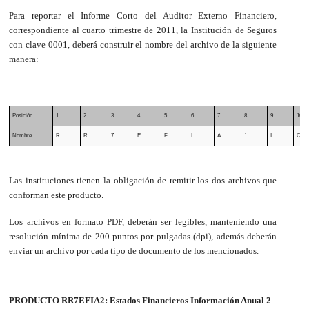
Para reportar el Informe Corto del Auditor Externo Financiero,
correspondiente al cuarto trimestre de 2011, la Institución de Seguros
con clave 0001, deberá construir el nombre del archivo de la siguiente
manera:
Posición
1
2
3
4
5
6
7
8
9
10
Nombre
R
R
7
E
F
I
A
1
I
C
Las instituciones tienen la obligación de remitir los dos archivos que
conforman este producto.
Los archivos en formato PDF, deberán ser legibles, manteniendo una
resolución mínima de 200 puntos por pulgadas (dpi), además deberán
enviar un archivo por cada tipo de documento de los mencionados.
PRODUCTO RR7EFIA2: Estados Financieros Información Anual 2