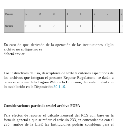
Posición
1
2
3
4
5
6
7
8
Nombre
R
R
7
E
F
I
T
R
En caso de que, derivado de la operación de las instituciones, algún
archivo no aplique, no se
deberá enviar.
Los instructivos de uso, descriptores de texto y criterios específicos de
los archivos que integran el presente Reporte Regulatorio, se darán a
conocer a través de la Página Web de la Comisión, de conformidad con
lo establecido en la Disposición
39.1.10
.
Consideraciones particulares del archivo FOPA
Para efectos de reportar el cálculo mensual del RCS con base en la
fórmula general a que se refiere el artículo 233, en concordancia con el
236 ambos de la LISF, las Instituciones podrán considerar para el