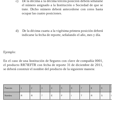
c)
De la décima a la décima tercera posición deberá señalarse
el número asignado a la Institución o Sociedad de que se
trate. Dicho número deberá antecederse con ceros hasta
ocupar las cuatro posiciones.
d)
De la décima cuarta a la vigésima primera posición deberá
indicarse la fecha de reporte, señalando el año, mes y día.
Ejemplo:
En el caso de una Institución de Seguros con clave de compañía 0001,
el producto RR7IEFTR con fecha de reporte 31 de diciembre de 2011,
se deberá construir el nombre del producto de la siguiente manera:
Posición
1
2
3
4
5
6
7
8
9
10
Nombre
R
R
7
E
F
I
T
R
S
0