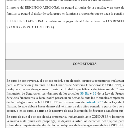
El monto del BENEFICIO ADICIONAL se pagará al titular de la pensión; y en caso de q
familiar se pagará al titular de cada grupo en la misma proporción que se paga la pensión bá
El BENEFICIO ADICIONAL consiste en un pago inicial único a favor de LOS BENEFICI
$XXX.XX (MONTO CON LETRA).
COMPETENCIA
En caso de controversia, el quejoso podrá, a su elección, ocurrir a presentar su reclamació
para la Protección y Defensa de los Usuarios de Servicios Financieros (CONDUSEF), en su
cualquiera de sus delegaciones o ante la Unidad Especializada de Atención de Consulta
Institución de Seguros en los términos de los artículos
50-Bis
y
68
de la Ley de Protecció
Servicios Financieros, o bien, podrá presentar su demanda ante los tribunales competentes 
de las delegaciones de la CONDUSEF en los términos del
artículo 277
de la Ley de Inst
Fianzas, lo que deberá hacer dentro del término de dos años contado a partir de que se s
origen, o en su caso, a partir de la negativa de esta Institución de Seguros a satisfacer sus pr
En caso de que el quejoso decida presentar su reclamación ante CONDUSEF y las partes no 
la misma o de quien ésta proponga, se dejarán a salvo los derechos del quejoso para qu
tribunales competentes del domicilio de cualquiera de las delegaciones de la CONDUSEF