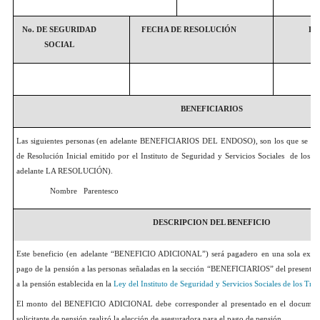
No. DE SEGURIDAD
FECHA DE RESOLUCIÓN
LU
SOCIAL
BENEFICIARIOS
Las siguientes personas (en adelante BENEFICIARIOS DEL ENDOSO), son los que se en
de Resolución Inicial emitido por el Instituto de Seguridad y Servicios Sociales de los T
adelante LA RESOLUCIÓN).
Nombre
Parentesco
DESCRIPCION DEL BENEFICIO
Este beneficio (en adelante “BENEFICIO ADICIONAL”) será pagadero en una sola exhibi
pago de la pensión a las personas señaladas en la sección “BENEFICIARIOS” del presente 
a la pensión establecida en la
Ley
del Instituto de Seguridad y Servicios Sociales de los Tra
El monto del BENEFICIO ADICIONAL debe corresponder al presentado en el documento
solicitante de pensión realizó la elección de aseguradora para el pago de pensión.